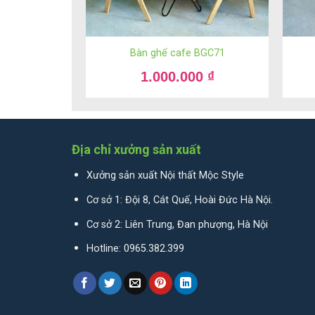
Bàn ghế cafe BGC71
Bàn g
1.000.000
₫
2. Ưu điểm của bộ bàn ghế lẩ
Có thể nói CF107 là mẫu bàn ghế dành cho quán 
Địa chỉ xưởng sản xuất
nhóm ăn nhậu có mức thu nhập trung bình thì đâ
Xưởng sản xuất Nội thất Mộc Style
Siêu bền, siêu khoẻ, tuổi thọ cao.
Cơ sở 1: Đội 8, Cát Quế, Hoài Đức Hà Nội.
Dễ dàng lau chùi, vệ sinh, dọn dẹp.
Cơ sở 2: Liên Trung, Đan phượng, Hà Nội
Thiết kế đẹp mộc mạc, giản dị đúng phong cách
Hotline: 0965.382.399
Chọn ngay mẫu bàn ghế lẩu nướng CF107 tại
Mua 
hành, chăm sóc tận tâm. Số Hotline liên hệ:
0965.