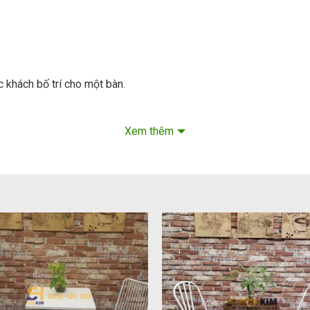
c khách bố trí cho một bàn.
ẩu nướng CF107:
Xem thêm
mặt gỗ được ưa chuộng nhất. Khung sắt chắc khoẻ được sơn tĩnh 
nan gỗ, pallet gỗ tuyển chọn. Giúp sản phẩm có được cảm giác ấm
u nướng CF107:
t vuông vức, khoẻ khoắn từ chất liệu gỗ và sắt. CF107 phù hợp 
yêu cầu của khách hàng. Với thiết kế 4 chân thông dụng bàn lẩu n
ộc đáo ấn tượng hơn hãy sử dụng thiết kế 2 chân với nét đẹp sa