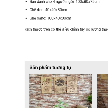
Bàn dành cho 4 người ngồi: 100x80x75cm
Ghế đơn: 40x40x80cm
Ghế băng: 100x40x80cm
Kích thước trên có thể điều chỉnh tuỳ số lượng thự
– Chất liệu sử dụng cho bộ bàn ghế l
CF107 là điển hình của một mẫu bàn ghế chân sắt 
hoá, muối xâm hại, rỉ sét… Mặt gỗ được làm bằng 
Sản phẩm tương tự
– Thiết kế sử dụng cho bộ bàn ghế lẩ
Mang đậm phong cách công nghiệp với những né
phong cách vỉa hè bụi bặm, chát lừ.
Bàn được thiết kế 2 chân hoặc 4 chân tuỳ theo 
khá thông dụng. Nếu bạn muốn chúng có phần đ
theo đúng tiêu chuẩn kỹ thuật của bếp nướng.