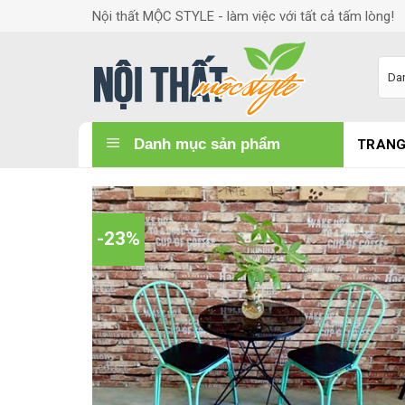
S
Nội thất MỘC STYLE - làm việc với tất cả tấm lòng!
k
i
p
t
o
Danh mục sản phẩm
TRANG
c
o
n
t
-23%
e
n
t