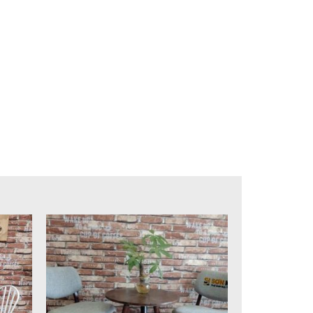
điện đem tới lớp bảo vệ hoàn hảo, chống lại oxi
 áp về đông, mát mẻ trời hè.
nhất cho những quán ăn bình dân, quán lẩu nướng
ướng có vẻ vững chãi hơn, tuy nhiên đây là mẫu
ng trọng. Mặt bàn được khoét lỗ đặt bếp âm bàn