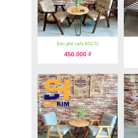
Bàn ghế cafe BGC72
450.000
₫