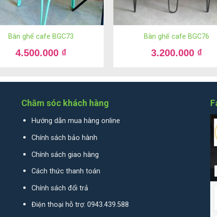
Bàn ghế cafe BGC73
Bàn ghế cafe BGC76
hế lẩu nướng CF107 đẹp giá rẻ, tiết kiệm chi phí đầu tư cho quán lẩu
4.500.000
₫
3.200.000
₫
u nướng CF107:
lẩu nướng giá rẻ nhất và được sử dụng nhiều nhất. Với nhóm khác
Chăm sóc khách hàng
F
y là lựa chọn không thể tốt hơn.
Hướng dẫn mua hàng online
Chính sách bảo hành
Chính sách giao hàng
.
Cách thức thanh toán
theme wordpress Nội thất
Style để nhận được sản phẩm với giá r
Chính sách đổi trả
382.399
Điện thoại hỗ trợ: 0943.439.588