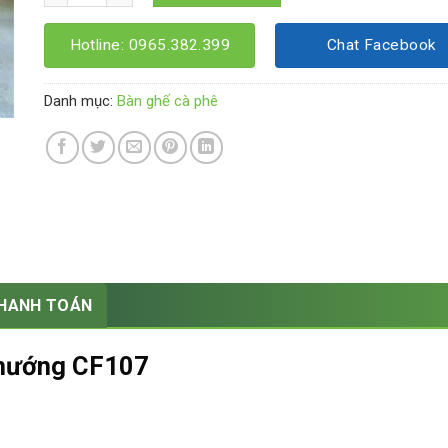
Hotline: 0965.382.399
Chat Facebook
Danh mục:
Bàn ghế cà phê
THANH TOÁN
u nướng CF107