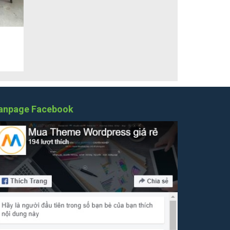
 nướng
h hàng hướng tới là giới văn phòng, gia đình,
anpage Facebook
ẻ nhất, chất lượng tốt nhất cungg chính sách bảo