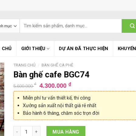
T
ì
m
k
i
 CHỦ
GIỚI THIỆU
DỰ ÁN ĐÃ THỰC HIỆN
KHUYẾN
ế
m
:
TRANG CHỦ
/
BÀN GHẾ CÀ PHÊ
Bàn ghế cafe BGC74
₫
₫
4.300.000
5.600.000
Miễn phí tư vấn thiết kế, thi công
Xưởng sản xuất nội thất giá rẻ nhất
Bảo hành 6 tháng, chăm sóc trọn đời
Bàn ghế cafe BGC74 số lượng
MUA HÀNG