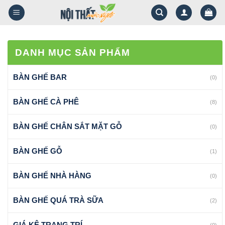
S
k
i
p
DANH MỤC SẢN PHẨM
t
o
BÀN GHẾ BAR
(0)
c
o
BÀN GHẾ CÀ PHÊ
(8)
n
t
BÀN GHẾ CHÂN SẮT MẶT GỖ
(0)
e
n
BÀN GHẾ GỖ
(1)
t
BÀN GHẾ NHÀ HÀNG
(0)
BÀN GHẾ QUÁ TRÀ SỮA
(2)
GIÁ KỆ TRANG TRÍ
(0)